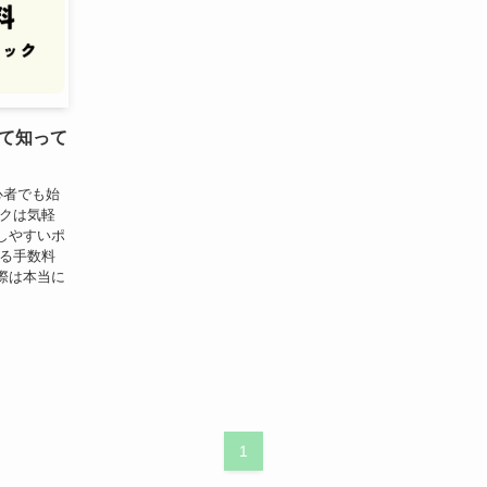
て知って
心者でも始
ックは気軽
しやすいポ
する手数料
際は本当に
1