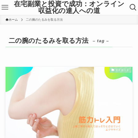
在宅副業と投資で成功：オンライン
収益化の達人への道
ホーム
二の腕のたるみを取る方法
二の腕のたるみを取る方法
– tag –
ダイエット