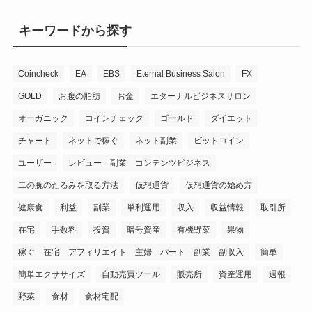
キーワードから探す
Coincheck
EA
EBS
Eternal Business Salon
FX
GOLD
お腹の脂肪
お金
エターナルビジネスサロン
オーガニック
コインチェック
ゴールド
ダイエット
チャート
ネットで稼ぐ
ネット副業
ビットコイン
ユーザー
レビュー 副業 コンテンツビジネス
二の腕のたるみを取る方法
仮想通貨
仮想通貨の始め方
健康食
利益
副業
単利運用
収入
収益情報
取引所
在宅
手数料
投資
暗号資産
有機野菜
果物
稼ぐ 在宅 アフィリエイト 主婦 パート 副業 副収入
簡単
簡単エクササイズ
自動売買ツール
販売所
資産運用
週報
野菜
食材
食材宅配